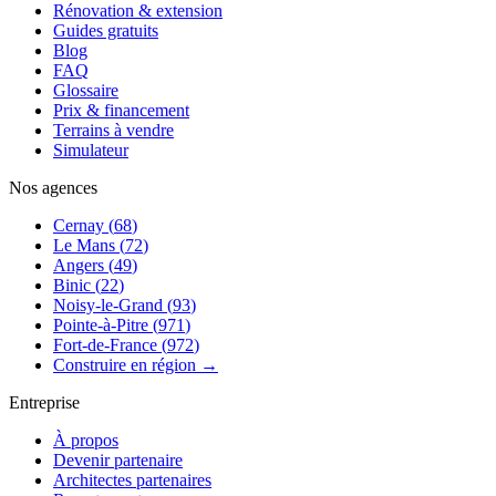
Rénovation & extension
Guides gratuits
Blog
FAQ
Glossaire
Prix & financement
Terrains à vendre
Simulateur
Nos agences
Cernay
(
68
)
Le Mans
(
72
)
Angers
(
49
)
Binic
(
22
)
Noisy-le-Grand
(
93
)
Pointe-à-Pitre
(
971
)
Fort-de-France
(
972
)
Construire en région →
Entreprise
À propos
Devenir partenaire
Architectes partenaires