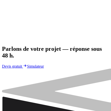
Maison container
75
m²
· 2 ch.
·
Compact
X COM 004
Maison conteneur compacte de 75 m² avec double suite. Le format
idéal pour un premier projet.
75
m²
2
ch.
Voir le modèle →
Parlons de votre projet — réponse sous
48 h
.
Devis gratuit
Simulateur