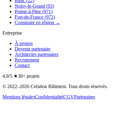
Binic
(
22
)
Noisy-le-Grand
(
93
)
Pointe-à-Pitre
(
971
)
Fort-de-France
(
972
)
Construire en région →
Entreprise
À propos
Devenir partenaire
Architectes partenaires
Recrutement
Contact
4,9/5
★
30+
projets
©
2022
–2026
Création Bâtiment
. Tous droits réservés.
Mentions légales
Confidentialité
CGV
Partenaires