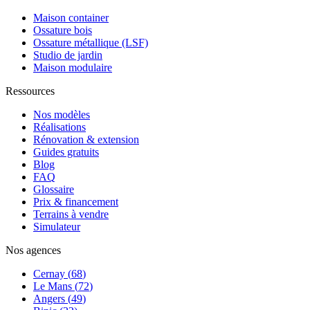
Maison container
Ossature bois
Ossature métallique (LSF)
Studio de jardin
Maison modulaire
Ressources
Nos modèles
Réalisations
Rénovation & extension
Guides gratuits
Blog
FAQ
Glossaire
Prix & financement
Terrains à vendre
Simulateur
Nos agences
Cernay
(
68
)
Le Mans
(
72
)
Angers
(
49
)