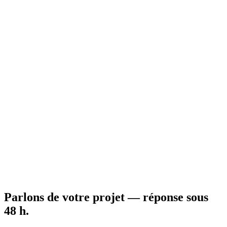
100
m²
3
ch.
Voir le modèle →
Ossature métallique légère & ossature bois
112
m²
· 3 ch.
·
Contemporain
X LSF 003
Maison LSF de 112 m² aux volumes marqués par un double pignon.
Une signature architecturale forte.
112
m²
3
ch.
Voir le modèle →
Ossature métallique légère & ossature bois
104
m²
· 3 ch.
·
Plain-pied
X LSF 004
Plain-pied LSF de 104 m², 3 chambres, au bardage contemporain et
à la terrasse arrière abritée.
104
m²
3
ch.
Voir le modèle →
Parlons de votre projet — réponse sous
48 h
.