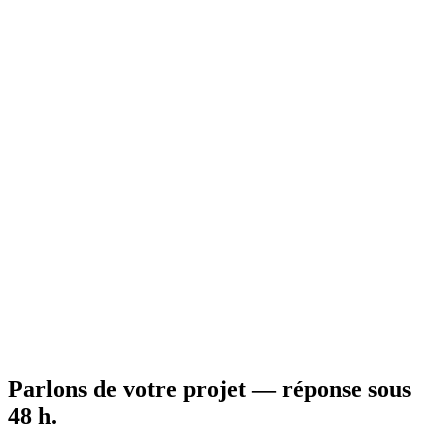
120
m²
3
ch.
Voir le modèle →
Ossature métallique légère & ossature bois
112
m²
· 3 ch.
·
Contemporain
X LSF 003
Maison LSF de 112 m² aux volumes marqués par un double pignon.
Une signature architecturale forte.
112
m²
3
ch.
Voir le modèle →
Ossature métallique légère & ossature bois
104
m²
· 3 ch.
·
Plain-pied
X LSF 004
Plain-pied LSF de 104 m², 3 chambres, au bardage contemporain et
à la terrasse arrière abritée.
104
m²
3
ch.
Voir le modèle →
Parlons de votre projet — réponse sous
48 h
.