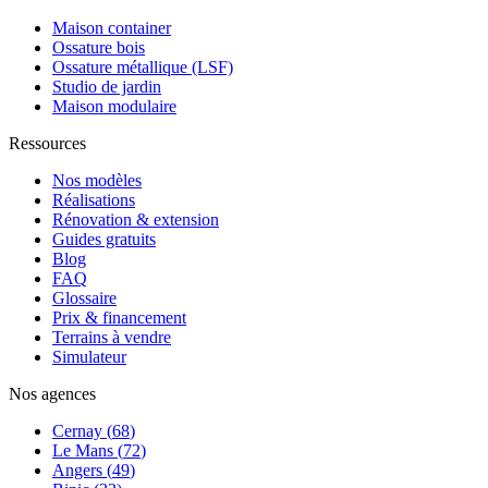
Maison container
Ossature bois
Ossature métallique (LSF)
Studio de jardin
Maison modulaire
Ressources
Nos modèles
Réalisations
Rénovation & extension
Guides gratuits
Blog
FAQ
Glossaire
Prix & financement
Terrains à vendre
Simulateur
Nos agences
Cernay
(
68
)
Le Mans
(
72
)
Angers
(
49
)