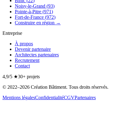
Binic
(
22
)
Noisy-le-Grand
(
93
)
Pointe-à-Pitre
(
971
)
Fort-de-France
(
972
)
Construire en région →
Entreprise
À propos
Devenir partenaire
Architectes partenaires
Recrutement
Contact
4,9/5
★
30+
projets
©
2022
–2026
Création Bâtiment
. Tous droits réservés.
Mentions légales
Confidentialité
CGV
Partenaires